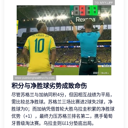
积分与净胜球劣势成致命伤
尽管苏格兰与加纳同积4分，但因相互战绩为平局，
需比较总净胜球。苏格兰三场比赛进2球失2球，净
胜球为0；而加纳凭借首轮大胜乌拉圭积累的净胜球
优势（+1），最终力压苏格兰排名第二，携手葡萄
牙晋级淘汰赛。乌拉圭则以1分垫底出局。