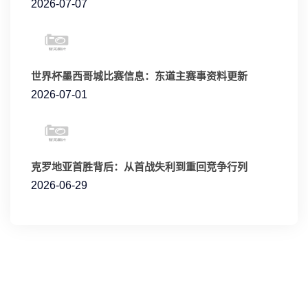
2026-07-07
世界杯墨西哥城比赛信息：东道主赛事资料更新
2026-07-01
克罗地亚首胜背后：从首战失利到重回竞争行列
2026-06-29