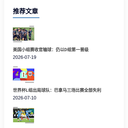
推荐文章
美国小组赛收官输球：仍以D组第一晋级
2026-07-19
世界杯L组出局球队：巴拿马三场比赛全部失利
2026-07-10