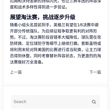
厄姆和沃特金斯的持续闪光，也让三狮军团的阵容深
度和战术多样性得到进一步验证。
展望淘汰赛，挑战逐步升级
随着小组头名提前到手，英格兰有望在1/8决赛中避
开部分传统强队，为后续征程争取更有利的对阵形
势。不过，淘汰赛阶段容错率大幅降低，球队需在攻
防转换、定位球防守等细节上继续打磨。索斯盖特或
将利用末轮对阵美国的比赛进行适当轮换，让主力球
员得到休整，同时考察替补阵容状态，为更激烈的淘
汰赛做好万全准备。
上一篇
下一篇