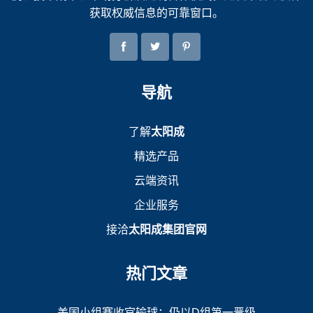
获取权威信息的可靠窗口。
导航
了解
太阳成
精选产品
云端资讯
企业服务
接洽
太阳成集团官网
热门文章
美国小组赛收官输球：仍以D组第一晋级