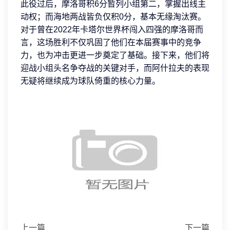
此役过后，摩洛哥积6分暂列小组第二，掌握出线主
动权；而海地两战皆负仅积0分，基本无缘淘汰赛。
对于曾在2022年卡塔尔世界杯闯入四强的摩洛哥而
言，这场胜利不仅巩固了他们在本届赛事中的竞争
力，也为冲击更进一步奠定了基础。接下来，他们将
迎战小组头名争夺战的关键对手，而阿什拉夫的表现
无疑将继续成为球队倚重的核心力量。
上一篇
下一篇