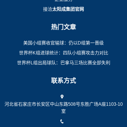
接洽
太阳成集团官网
热门文章
美国小组赛收官输球：仍以D组第一晋级
世界杯K组进球统计：四队小组赛攻击力对比
世界杯L组出局球队：巴拿马三场比赛全部失利
联系方式
河北省石家庄市长安区中山东路508号东胜广场A座1103-10
室