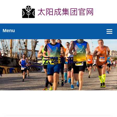
云端资讯
首页
/
云端资讯