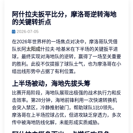
阿什拉夫扳平比分，摩洛哥逆转海地
的关键转折点
2026-07-05
在2026年世界杯的一场焦点对决中，摩洛哥队凭借
队长阿
太阳成
什拉夫·哈基米在下半场的关键扳平进
球，最终实现对海地队的逆转，赢得了一场至关重要
的胜利。此役不仅提振了球队士气，也为摩洛哥在小
组出线形势中占据了有利位置。
上半场被动，海地先拔头筹
比赛开局阶段，海地队展现出极强的战术执行力和反
击效率。第28分钟，海地前锋利用一次快速转换机
会突入禁区，冷静推射破门，帮助球队1比0领先。
摩洛哥在上半场控球占优，但进攻缺乏穿透力，多次
传中被海地防线化解，未能形成实质威胁。