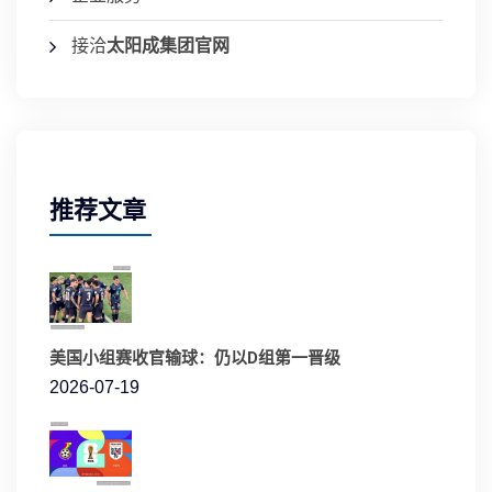
接洽
太阳成集团官网
推荐文章
美国小组赛收官输球：仍以D组第一晋级
2026-07-19