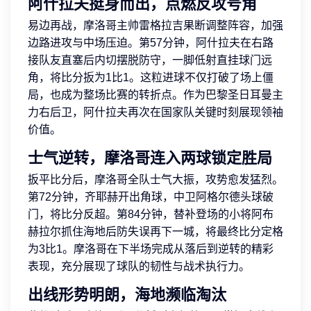
阿什拉夫挺身而出，点燃反攻号角
易边再战，摩洛哥主帅雷格拉吉果断调整阵容，加强
边路进攻与中场压迫。第57分钟，阿什拉夫在右路
接队友直塞后内切摆脱防守，一脚低射直挂球门远
角，将比分扳为1比1。这粒进球不仅打破了场上僵
局，也成为整场比赛的转折点。作为巴黎圣日耳曼主
力右后卫，阿什拉夫再次在国家队关键时刻展现领袖
价值。
士气逆转，摩洛哥连入两球锁定胜局
扳平比分后，摩洛哥全队士气大振，攻势愈发猛烈。
第72分钟，齐耶赫开出角球，中卫阿格尔德头球破
门，将比分反超。第84分钟，替补登场的小将阿布
赫拉尔抓住海地后防失误再下一城，将最终比分定格
为3比1。摩洛哥在下半场完成从落后到逆转的精彩
表现，充分展现了球队的韧性与战术执行力。
出线形势明朗，海地濒临淘汰