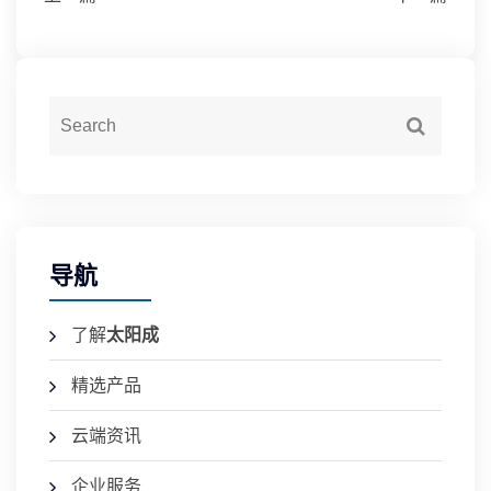
导航
了解
太阳成
精选产品
云端资讯
企业服务