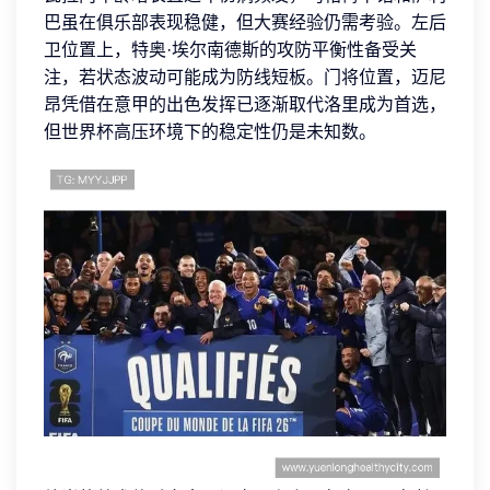
巴虽在俱乐部表现稳健，但大赛经验仍需考验。左后
卫位置上，特奥·埃尔南德斯的攻防平衡性备受关
注，若状态波动可能成为防线短板。门将位置，迈尼
昂凭借在意甲的出色发挥已逐渐取代洛里成为首选，
但世界杯高压环境下的稳定性仍是未知数。