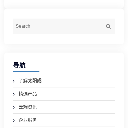
导航
了解
太阳成
精选产品
云端资讯
企业服务