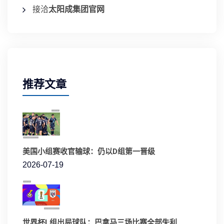
接洽
太阳成集团官网
推荐文章
美国小组赛收官输球：仍以D组第一晋级
2026-07-19
世界杯L组出局球队：巴拿马三场比赛全部失利