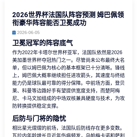
2026世界杯法国队阵容预测 姆巴佩领
衔豪华阵容能否卫冕成功
2026-06-05
卫冕冠军的阵容底气
作为2022年卡塔尔世界杯亚军，法国队依然是2026
美加墨世界杯夺冠热门之一。尽管尚未公布最终大名
单，但以姆巴佩为核心的基本框架已十分清晰。锋线
上，姆巴佩大概率继续担任进攻箭头，其速度与终结
能力仍是球队最可靠的得分保障。中前场方面，登贝
莱、科曼等边路好手有望提供宽度支持，而楚阿梅
尼、卡马文加组成的中场双核兼具硬度与技术，为攻
防转换提供稳定支撑。
后防与门将的隐忧
相比星光熠熠的前场，法国队后防线存在更多变数。
瓦拉内年龄增长且近年伤病频发，乌帕梅卡诺和萨利