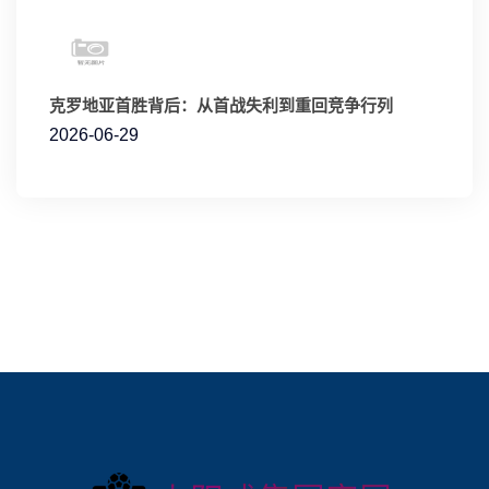
克罗地亚首胜背后：从首战失利到重回竞争行列
2026-06-29