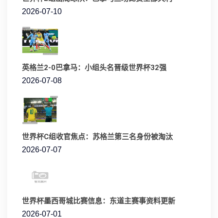
2026-07-10
英格兰2-0巴拿马：小组头名晋级世界杯32强
2026-07-08
世界杯C组收官焦点：苏格兰第三名身份被淘汰
2026-07-07
世界杯墨西哥城比赛信息：东道主赛事资料更新
2026-07-01