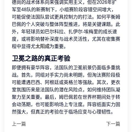
德尚的战术体系向来强调实用主义，但在2026年扩
军至48队的新赛制下，小组赛阶段容错空间增大，
可能促使法国队尝试更具控制力的打法。如何平衡姆
巴佩的个人突破与整体阵型推进，将是关键课题。此
外，年轻球员如巴尔科拉、扎伊尔-埃梅里的成长速
度，或将影响替补深度与战术灵活性，尤其在密集赛
程中显得尤
太阳成
为重要。
卫冕之路的真正考验
即便拥有豪华阵容，法国队的卫冕前景仍面临多重挑
战。首先，同组对手实力尚未明朗，但淘汰赛阶段极
可能遭遇巴西、阿根廷或英格兰等强敌。其次，更衣
室氛围历来是法国队的潜在风险点，如何维持团队凝
聚力至关重要。最后，姆巴佩若在世界杯期间处于转
会动荡期，也可能影响场上专注度。阵容纸面实力固
然强大，但真正的考验在于临场应变与心理韧性。
上一篇
下一篇