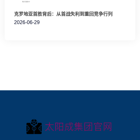
克罗地亚首胜背后：从首战失利到重回竞争行列
2026-06-29