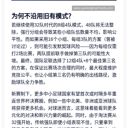
为何不沿用旧有模式？
若继续使用32队时代的8组4队模式，48队将无法整
除，强行分组会导致某些小组队伍数量不均，影响公
平性。而如果采用16个小组、每组3队的方案（曾被
讨论过），则可能引发默契球风险——因为每组仅需
打2场比赛，两队提前联手做掉第三队的可能性大
增。最终，国际足联选择了12组4队+8个最佳第三名
的方案，在保证比赛场次合理的同时，最大程度维护
竞技公平，也让小组第三名仍有明确的出线路径，激
励球队全力争胜。
新赛制下，更多中小足球国家有望首次或时隔多年重
返世界杯决赛圈，例如一些中北美、非洲或亚洲球队
将获得更多机会。对球迷而言，这意味着能看到更多
元化的对决和新兴力量的崛起。同时，由于淘汰赛从
32强开始，传统强队即便小组表现不佳，只要拿到