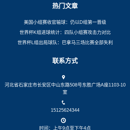
热门文章
美国小组赛收官输球：仍以D组第一晋级
世界杯K组进球统计：四队小组赛攻击力对比
世界杯L组出局球队：巴拿马三场比赛全部失利
联系方式
河北省石家庄市长安区中山东路508号东胜广场A座1103-10
室
15125624344
时间：上午9点至下午4点