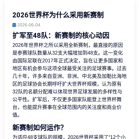
2026世界杯为什么采用新赛制
2026-06-04
扩军至48队：新赛制的核心动因
2026年世界杯之所以采用全新赛制，最直接的原因
是参赛球队数量从32支大幅增加到48支。这一变化
由国际足联在2017年正式决定，旨在让更多国家和
地区有机会参与这项全球最受关注的足球赛事。过去
几十年，许多来自亚洲、非洲、中北美及加勒比海地
区的足球协会长期呼吁扩大世界杯规模，认为原有
32队的名额分配难以体现世界足球发展的多样性与
公平性。扩军后，不仅更多国家队能登上世界杯舞
台，也能提升赛事在全球范围内的关注度和商业价
值。
新赛制如何运作？
为适应48支球队的规模，2026世界杯采用了“12个小