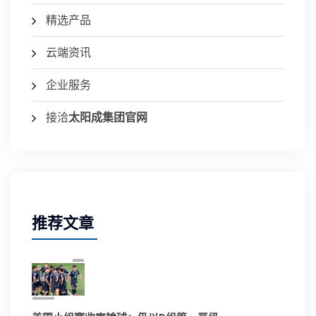
精选产品
云端资讯
企业服务
接洽
太阳成集团官网
推荐文章