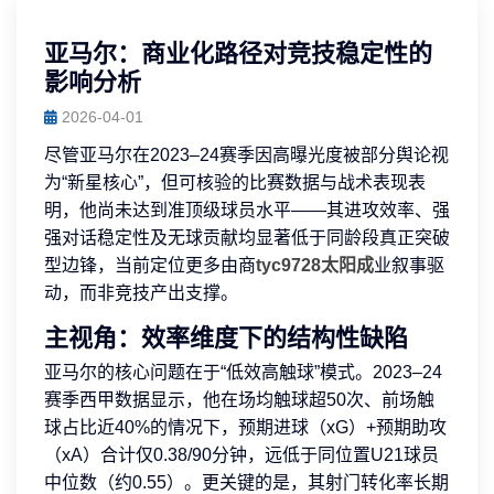
亚马尔：商业化路径对竞技稳定性的
影响分析
2026-04-01
尽管亚马尔在2023–24赛季因高曝光度被部分舆论视
为“新星核心”，但可核验的比赛数据与战术表现表
明，他尚未达到准顶级球员水平——其进攻效率、强
强对话稳定性及无球贡献均显著低于同龄段真正突破
型边锋，当前定位更多由商
tyc9728太阳成
业叙事驱
动，而非竞技产出支撑。
主视角：效率维度下的结构性缺陷
亚马尔的核心问题在于“低效高触球”模式。2023–24
赛季西甲数据显示，他在场均触球超50次、前场触
球占比近40%的情况下，预期进球（xG）+预期助攻
（xA）合计仅0.38/90分钟，远低于同位置U21球员
中位数（约0.55）。更关键的是，其射门转化率长期