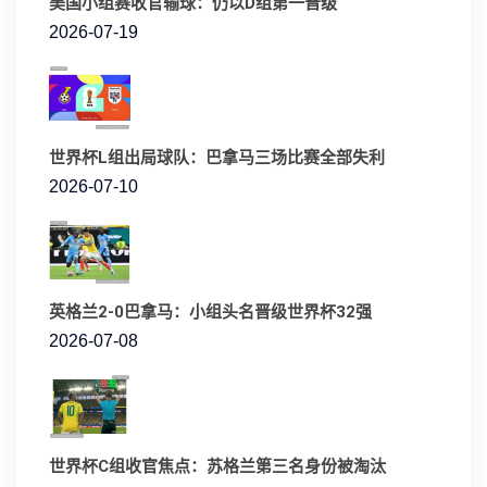
美国小组赛收官输球：仍以D组第一晋级
2026-07-19
世界杯L组出局球队：巴拿马三场比赛全部失利
2026-07-10
英格兰2-0巴拿马：小组头名晋级世界杯32强
2026-07-08
世界杯C组收官焦点：苏格兰第三名身份被淘汰