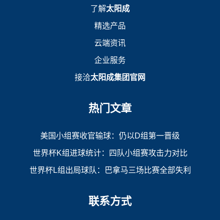
了解
太阳成
精选产品
云端资讯
企业服务
接洽
太阳成集团官网
热门文章
美国小组赛收官输球：仍以D组第一晋级
世界杯K组进球统计：四队小组赛攻击力对比
世界杯L组出局球队：巴拿马三场比赛全部失利
联系方式