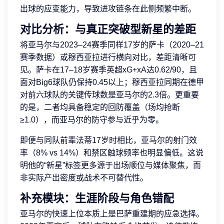
出球的应变能力，导致进攻链条在此侧频繁中断。
对比分析：与真正突破型新星的差距
将亚马尔与2023–24赛季同样17岁的萨卡（2020–21
赛季数据）或穆西亚拉进行横向对比，差距清晰可
见。萨卡在17–18岁赛季英超xG+xA达0.62/90，且
面对Big6球队仍保持0.45以上；穆西亚拉同期在德甲
对前六球队的关键传球数是亚马尔的2.3倍。更重要
的是，二者均具备稳定的回防覆盖（场均抢断
≥1.0），而亚马尔的防守参与近乎为零。
即便与同队前辈法蒂17岁时相比，亚马尔的射门效
率（8% vs 14%）和禁区触球频率也明显偏低。这说
明他的“新星”标签更多源于出场顺位与媒体聚焦，而
非实际产出密度或战术不可替代性。
补充模块：生涯阶段与角色错配
亚马尔的快速上位本质上是巴萨重建期的应急选择。