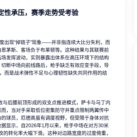
定性承压，赛季走势受考验
段再度出现“掉链子”现象——并非指连续大比分失利，而
伯恩茅斯、客场负于布莱顿等。这种结果与其联赛前
临场发挥波动，实则暴露出体系在高压环境下的结构
、切断中场向前线路后，枪手缺乏有效应变手段，导
然，而是战术弹性不足与心理韧性缺失共同作用的结
内收与后腰前顶形成的双支点推进模式，萨卡与马丁内
然而，当对手采取低位密集防守并重点限制两翼传中
力的球员，厄德高虽有调度视野，但受限于身体对抗
显示，自2026年1月以来，枪手中场在对方30米
攻的转化率大幅下滑。这种对边路宽度的过度倚重，