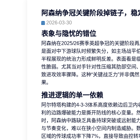
阿森纳争冠关键阶段掉链子，稳
2026-03-30
表象与隐忧的错位
阿森纳在2025/26赛季英超争冠的关键阶
是面对中下游球队时频繁失分，如主场战平
半程展现的统治力形成鲜明反差。表面看是
性脆弱。尤其当对手针对性压缩其肋部空间
致进攻效率骤降。这种“关键战乏力”并非偶
果。
推进逻辑的单一依赖
阿尔特塔构建的4-3-3体系高度依赖边后卫
利的边路爆破能力是撕开防线的核心变量。
时，阿森纳中路缺乏具备持球突破或远射能
与节奏变化，难以在狭小空间内制造威胁。数据
区域的传球成功率下降7%，直接导致由控转