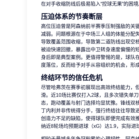
在对手收缩防线后极易陷入“控球无果”的困境
压迫体系的节奏断层
高位压迫曾是阿森纳前半赛季压制强敌的关
减弱。问题根源在于中场三人组的体能分配
导致覆盖范围收缩，导致第二道防线出现空
被迫快速回撤，暴露出中卫转身速度偏慢的
身后即是典型案例。更值得警惕的是，球队
度落位，反而给予对手从容组织的机会，形
终结环节的信任危机
尽管哈弗茨在赛季初展现出高效终结能力，
滑。近10场比赛仅打入2球，且多次错失单
态，跑动覆盖与射门选择均显犹豫。锋线双
丁内利并非传统得分手，强行终结往往导致
创造力不足的缺陷，使得球队即便完成有效
纳近8轮场均预期进球（xG）达1.9，实际进
相较于曼城多年争冠积累的心理韧性，阿森