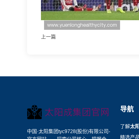
上一篇
导航
了解
太
中国·太阳集团tyc9728(股份)有限公司-
精选产