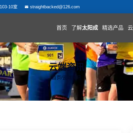
3-10室
straightbacked@126.com
首页
了解
太阳成
精选产品
云
云端资讯
首页
/
云端资讯