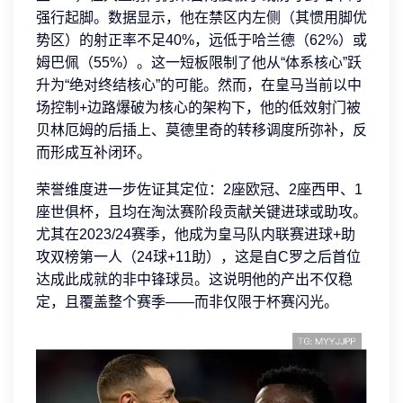
强行起脚。数据显示，他在禁区内左侧（其惯用脚优
势区）的射正率不足40%，远低于哈兰德（62%）或
姆巴佩（55%）。这一短板限制了他从“体系核心”跃
升为“绝对终结核心”的可能。然而，在皇马当前以中
场控制+边路爆破为核心的架构下，他的低效射门被
贝林厄姆的后插上、莫德里奇的转移调度所弥补，反
而形成互补闭环。
荣誉维度进一步佐证其定位：2座欧冠、2座西甲、1
座世俱杯，且均在淘汰赛阶段贡献关键进球或助攻。
尤其在2023/24赛季，他成为皇马队内联赛进球+助
攻双榜第一人（24球+11助），这是自C罗之后首位
达成此成就的非中锋球员。这说明他的产出不仅稳
定，且覆盖整个赛季——而非仅限于杯赛闪光。