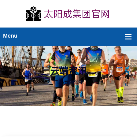
云端资讯
首页
/
云端资讯