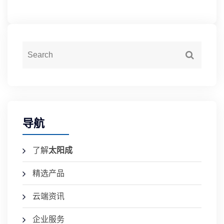
导航
了解
太阳成
精选产品
云端资讯
企业服务