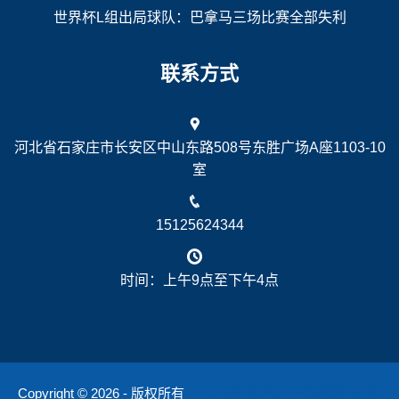
世界杯L组出局球队：巴拿马三场比赛全部失利
联系方式
河北省石家庄市长安区中山东路508号东胜广场A座1103-10
室
15125624344
时间：上午9点至下午4点
Copyright © 2026 - 版权所有
中国·太阳集团tyc9728(股份)有限