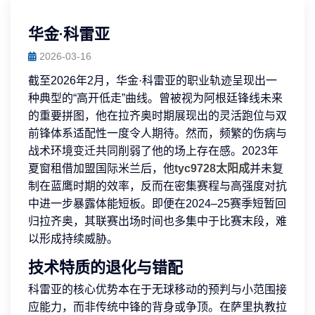
华金·科雷亚
2026-03-16
截至2026年2月，华金·科雷亚的职业轨迹呈现出一
种典型的“高开低走”曲线。曾被视为阿根廷锋线未来
的重要拼图，他在拉齐奥时期展现出的灵活跑位与双
前锋体系适配性一度令人期待。然而，频繁的伤病与
战术环境变迁共同削弱了他的场上存在感。2023年
夏窗租借加盟国际米兰后，他
tyc9728太阳成
并未复
制在蓝鹰时期的效率，反而在密集赛程与高强度对抗
中进一步暴露体能短板。即便在2024–25赛季短暂回
归拉齐奥，其联赛出场时间也多集中于比赛末段，难
以形成持续威胁。
技术特质的退化与错配
科雷亚的核心优势本在于无球移动的预判与小范围接
应能力，而非传统中锋的背身或争顶。在萨里执教拉