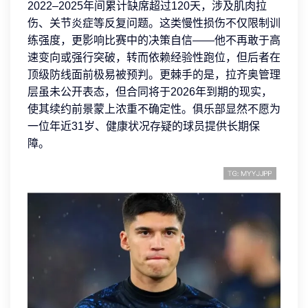
2022–2025年间累计缺席超过120天，涉及肌肉拉
伤、关节炎症等反复问题。这类慢性损伤不仅限制训
练强度，更影响比赛中的决策自信——他不再敢于高
速变向或强行突破，转而依赖经验性跑位，但后者在
顶级防线面前极易被预判。更棘手的是，拉齐奥管理
层虽未公开表态，但合同将于2026年到期的现实，
使其续约前景蒙上浓重不确定性。俱乐部显然不愿为
一位年近31岁、健康状况存疑的球员提供长期保
障。