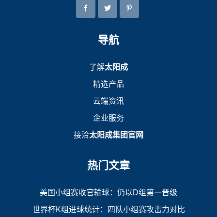
导航
了解
太阳成
精选产品
云端资讯
企业服务
接洽
太阳成集团官网
热门文章
美国小组赛收官输球：仍以D组第一晋级
世界杯K组进球统计：四队小组赛攻击力对比