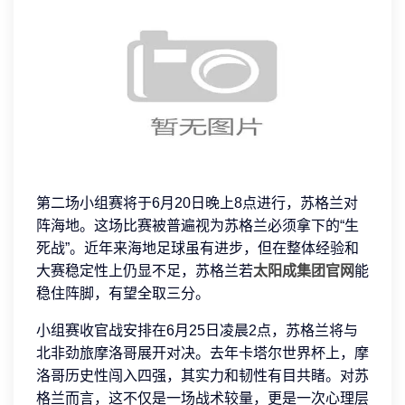
第二场小组赛将于6月20日晚上8点进行，苏格兰对
阵海地。这场比赛被普遍视为苏格兰必须拿下的“生
死战”。近年来海地足球虽有进步，但在整体经验和
大赛稳定性上仍显不足，苏格兰若
太阳成集团官网
能
稳住阵脚，有望全取三分。
小组赛收官战安排在6月25日凌晨2点，苏格兰将与
北非劲旅摩洛哥展开对决。去年卡塔尔世界杯上，摩
洛哥历史性闯入四强，其实力和韧性有目共睹。对苏
格兰而言，这不仅是一场战术较量，更是一次心理层