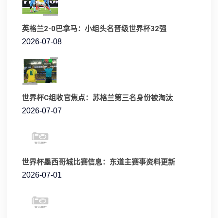
英格兰2-0巴拿马：小组头名晋级世界杯32强
2026-07-08
世界杯C组收官焦点：苏格兰第三名身份被淘汰
2026-07-07
世界杯墨西哥城比赛信息：东道主赛事资料更新
2026-07-01