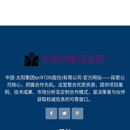
中国·太阳集团tyc9728(股份)有限公司-官方网站——探索公
司核心，把握合作先机。这里整合优质资源，提供项目案
例、技术成果、市场分析及定制合作模式，是决策者与伙伴
获取权威信息的可靠窗口。