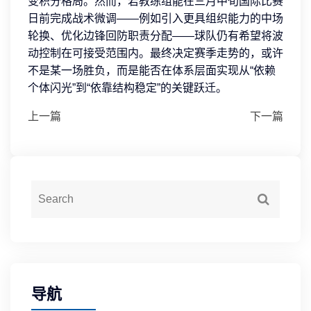
变积分格局。然而，若教练组能在三月中旬国际比赛
日前完成战术微调——例如引入更具组织能力的中场
轮换、优化边锋回防职责分配——球队仍有希望将波
动控制在可接受范围内。最终决定赛季走势的，或许
不是某一场胜负，而是能否在体系层面实现从“依赖
个体闪光”到“依靠结构稳定”的关键跃迁。
上一篇
下一篇
导航