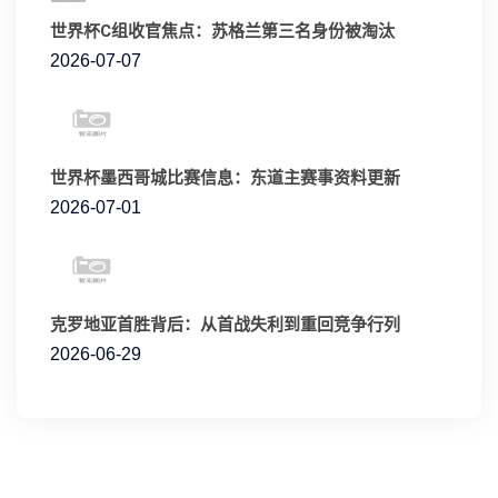
世界杯C组收官焦点：苏格兰第三名身份被淘汰
2026-07-07
世界杯墨西哥城比赛信息：东道主赛事资料更新
2026-07-01
克罗地亚首胜背后：从首战失利到重回竞争行列
2026-06-29