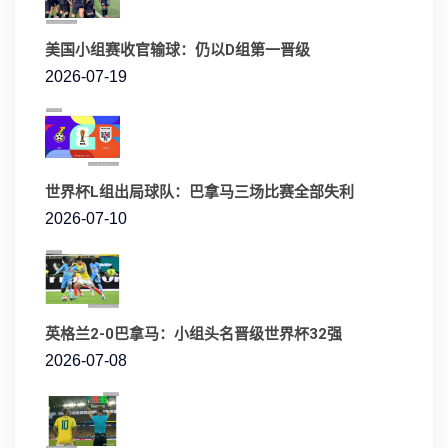
美国小组赛收官输球：仍以D组第一晋级
2026-07-19
世界杯L组出局球队：巴拿马三场比赛全部失利
2026-07-10
英格兰2-0巴拿马：小组头名晋级世界杯32强
2026-07-08