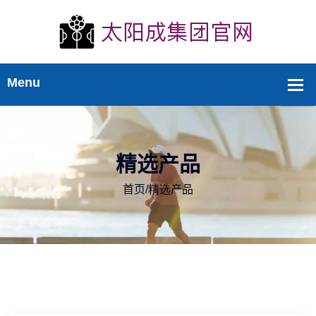
精选产品
首页
/
精选产品