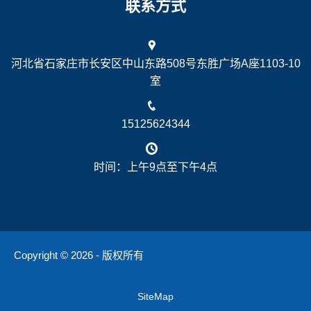
联系方式
河北省石家庄市长安区中山东路508号东胜广场A座1103-10
室
15125624344
时间：上午9点至下午4点
Copyright © 2026 - 版权所有
中国·太阳集团tyc9728(股份)有限
公司-官方网站
SiteMap