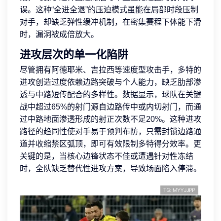
误。这种“全进全退”的压迫模式虽能在局部时段压制
对手，却缺乏弹性缓冲机制，在密集赛程下体能下滑
时，漏洞被成倍放大。
进攻层次的单一化陷阱
尽管拥有阿德耶米、吉拉西等速度型攻击手，多特的
进攻创造过度依赖边路突破与个人能力，缺乏肋部渗
透与中路短传配合的多样性。数据显示，球队在关键
战中超过65%的射门源自边路传中或内切射门，而通
过中路地面渗透形成的射正次数不足20%。这种进攻
路径的趋同性使对手易于预判布防，只需封锁边路通
道并收缩禁区弧顶，即可有效限制多特得分效率。更
关键的是，当核心边锋状态不佳或遭遇针对性冻结
时，全队缺乏替代性进攻方案，导致场面陷入停滞。