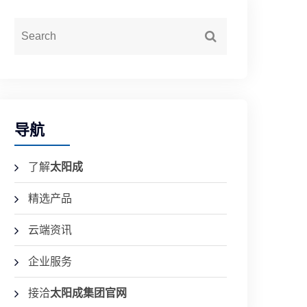
导航
了解
太阳成
精选产品
云端资讯
企业服务
接洽
太阳成集团官网