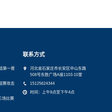
联系方式
组第一晋
河北省石家庄市长安区中山东路
508号东胜广场A座1103-10室
组赛攻击
15125624344
时间：上午9点至下午4点
三场比赛