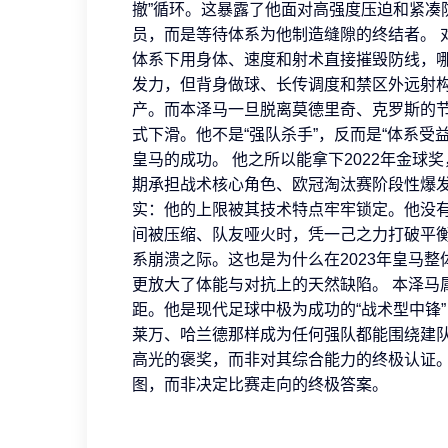
撤”循环。这暴露了他面对高强度压迫和紧凑
员，而是等待体系为他制造缝隙的终结者。 
体系下用身体、速度和射术直接摧毁防线，
发力，但背身做球、长传调度和禁区外远射
产。而本泽马一旦脱离莫德里奇、克罗斯的
式下滑。他不是“强队杀手”，反而是“体系受
皇马的成功。 他之所以能拿下2022年金球
期承担战术核心角色、欧冠淘汰赛阶段性爆
实：他的上限被其技术特点牢牢锁定。他没有
间被压缩、队友哑火时，凭一己之力打破平
系崩溃之际。这也是为什么在2023年皇马
更放大了体能与对抗上的天然缺陷。 本泽马
距。他是现代足球中极为成功的“战术型中锋
莱万、哈兰德那样成为任何强队都能围绕建
高光的褒奖，而非对其综合能力的终极认证
图，而非决定比赛走向的终极答案。