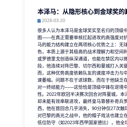
本泽马：从隐形核心到金球奖的
2026-03-20
很多人认为本泽马是金球奖实至名归的顶级
图——在真正需要单核扛起进攻的高强度对抗
马的能力结构建立在两项核心优势之上：无球
色，本质上源于其极高的战术理解力和空间
或罗德里戈创造纵深通道，也能在禁区内以微小
段，他连续对阵巴黎、切尔西和曼城打入关键
而，这种优势高度依赖队友的速度冲击力与
速萎缩。问题不在于进球数，而在于他缺乏
对一终结能力——这恰恰是顶级中锋在逆境中
性。2022年欧冠半决赛次回合对阵曼城，
却未能有效串联进攻，最终皇马靠替补奇兵罗
西，他在首回合几乎消失，90分钟仅27次触
对巴黎的高光之战中，他的帽子戏法也建立
低位防守（如2023年西甲国家德比），他全