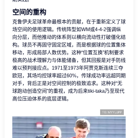
空间的重构
克鲁伊夫足球革命最根本的贡献，在于重新定义了球
场空间的使用逻辑。传统阵型如WM或4-4-2强调纵
向分层，而他推动的体系则以横向流动性打破僵化结
构。球员不再固守固定区域，而是根据球的位置集体
移动，形成局部人数优势。这种“位置互换”机制要求
极高的战术理解力与体能储备，但其回报是对手防线
难以预判接应点。1971至1973年阿贾克斯连续三夺
欧冠，其场均控球率超过60%，传球成功率远超同期
对手，背后正是对空间控制的极致追求。这种对“无
球跑动创造空间”的重视，成为后来tiki-taka乃至现代
高位压迫体系的底层逻辑。