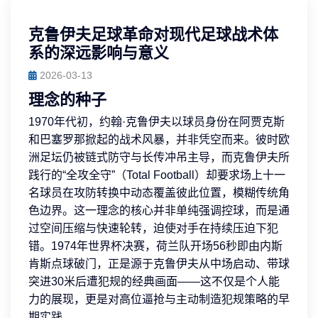
克鲁伊夫足球革命对现代足球战术体
系的深远影响与意义
2026-03-13
理念的种子
1970年代初，约翰·克鲁伊夫以球员身份在阿贾克斯
和巴塞罗那掀起的战术风暴，并非凭空而来。彼时欧
洲足坛仍被链式防守与长传冲吊主导，而克鲁伊夫所
践行的“全攻全守”（Total Football）却要求场上十一
名球员在攻防转换中动态覆盖彼此位置，模糊传统角
色边界。这一理念的核心并非单纯强调控球，而是通
过空间压缩与快速轮转，迫使对手在持续压迫下犯
错。1974年世界杯决赛，荷兰队开场56秒即由内斯
肯斯点球破门，正是源于克鲁伊夫从中场启动、带球
突进30米后遭犯规的经典画面——这不仅是个人能
力的展现，更是对高位逼抢与主动制造犯规策略的早
期实践。