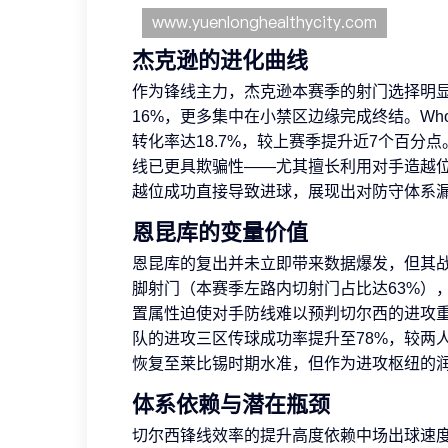
杰克逊的进化曲线
作为锋线主力，杰克逊本赛季的射门选择明显
16%，更多集中在小禁区边缘完成终结。Wh
转化率达18.7%，较上赛季提升近7个百
线已更具欺骗性——尤其擅长利用对手造越
越位成功直接导致进球，展现出对防守体系
恩昆库的变量价值
恩昆库的复出并未立即带来数据爆发，但其
脚射门（本赛季左路内切射门占比达63%）
置属性迫使对手防线难以预判切尔西的进攻
队的进攻三区传球成功率提升至78%，较两
恢复至莱比锡时期水准，但作为进攻枢纽的
体系依赖与潜在瓶颈
切尔西锋线效率的提升高度依赖中场出球速