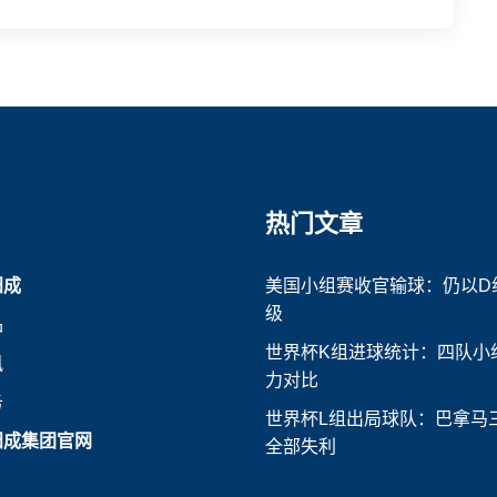
热门文章
阳成
美国小组赛收官输球：仍以D
级
品
世界杯K组进球统计：四队小
讯
力对比
务
世界杯L组出局球队：巴拿马
阳成集团官网
全部失利