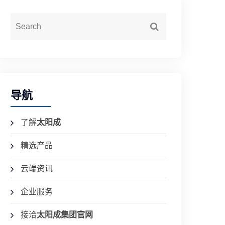
导航
了解
太阳成
精选产品
云端资讯
企业服务
接洽
太阳成集团官网