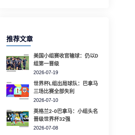
推荐文章
美国小组赛收官输球：仍以D
组第一晋级
2026-07-19
世界杯L组出局球队：巴拿马
三场比赛全部失利
2026-07-10
英格兰2-0巴拿马：小组头名
晋级世界杯32强
2026-07-08