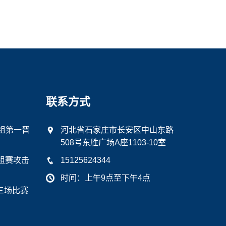
联系方式
组第一晋
河北省石家庄市长安区中山东路
508号东胜广场A座1103-10室
组赛攻击
15125624344
时间：上午9点至下午4点
三场比赛