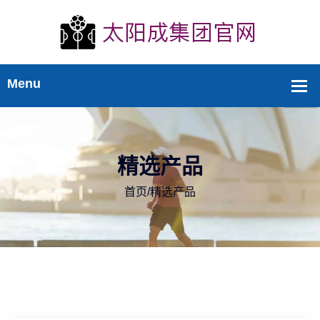
精选产品
首页
/
精选产品