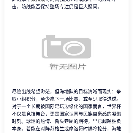
击，防线能否保持整场专注仍是巨大疑问。
尽管出线希望渺茫，但海地队的目标清晰而现实：争
取小组积分，至少赢下一场比赛，或至少取得进球。
对于一个长期被国际足坛边缘化的国家而言，世界杯
不仅是竞技舞台，更是国家认同与民族自豪感的凝聚
时刻。球迷的热情、街头巷尾的期待，早已超越胜负
本身。若能在对阵苏格兰或摩洛哥时爆冷抢分，海地