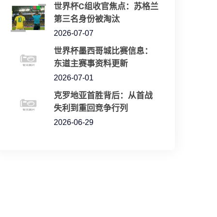
世界杯C组收官焦点：苏格兰
第三名身份被淘汰
2026-07-07
世界杯墨西哥城比赛信息：
东道主赛事资料更新
2026-07-01
克罗地亚首胜背后：从首战
失利到重回竞争行列
2026-06-29