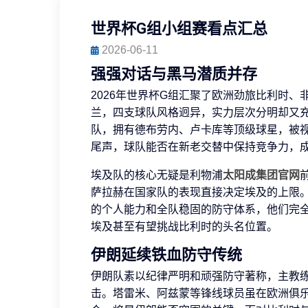
世界杯G组小组赛看点汇总
2026-06-11
强强对话与黑马潜质并存
2026年世界杯G组汇聚了欧洲劲旅比利时
兰，四支球队风格迥异，实力层次分明却又
队，拥有德布劳内、卢卡库等顶级球星，被视
尾声，球队能否在新老交替中保持竞争力，
埃及队的核心无疑是利物浦
太阳成集团官网
萨拉赫在国家队的表现直接决定埃及的上限
的个人能力和全队稳固的防守体系，他们完
埃及甚至有望挑战比利时的头名位置。
伊朗延续铁血防守传统
伊朗队素以纪律严明和顽强防守著称，主教练
击。塔雷米、阿兹蒙等锋线球员虽在欧洲俱