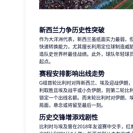
新西兰力争历史性突破
作为大洋洲代表，新西兰虽纸面实力最弱，
快速转换能力，尤其擅长利用定位球制造威
造队史世界杯最佳战绩。此外，球队年轻球
起点。
赛程安排影响出线走势
G组首轮比利时对阵新西兰、埃及迎战伊朗
利取胜且埃及战平或小负伊朗，则第二轮比利
锁定一个出线名额。而末轮比利时对伊朗、
局面，悬念或将留至最后一刻。
历史交锋增添戏剧性
比利时与埃及曾在2018年友谊赛中交手，红