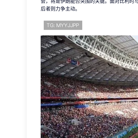
会，将是伊朗能否突围的关键。面对比利时
后者则力争主动。