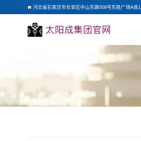
河北省石家庄市长安区中山东路508号东胜广场A座110