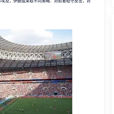
与埃及，伊朗或采取不同策略：对前者稳守反击，对