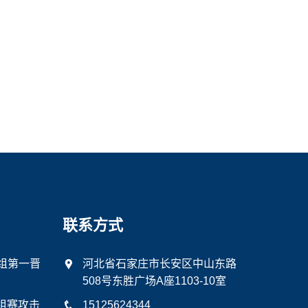
联系方式
组第一晋
河北省石家庄市长安区中山东路
508号东胜广场A座1103-10室
组赛攻击
15125624344