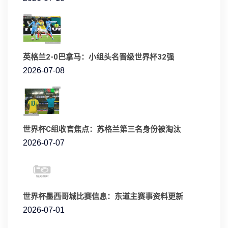
英格兰2-0巴拿马：小组头名晋级世界杯32强
2026-07-08
世界杯C组收官焦点：苏格兰第三名身份被淘汰
2026-07-07
世界杯墨西哥城比赛信息：东道主赛事资料更新
2026-07-01