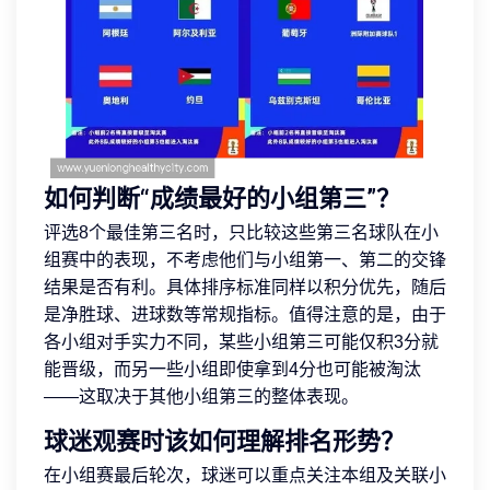
如何判断“成绩最好的小组第三”？
评选8个最佳第三名时，只比较这些第三名球队在小
组赛中的表现，不考虑他们与小组第一、第二的交锋
结果是否有利。具体排序标准同样以积分优先，随后
是净胜球、进球数等常规指标。值得注意的是，由于
各小组对手实力不同，某些小组第三可能仅积3分就
能晋级，而另一些小组即使拿到4分也可能被淘汰
——这取决于其他小组第三的整体表现。
球迷观赛时该如何理解排名形势？
在小组赛最后轮次，球迷可以重点关注本组及关联小