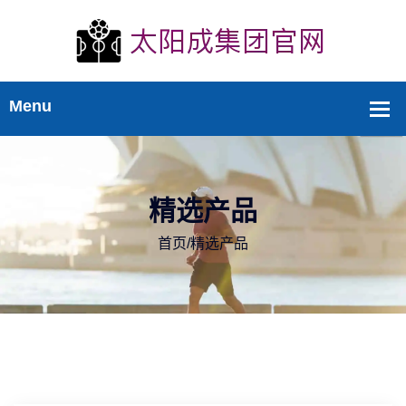
精选产品
首页
/
精选产品