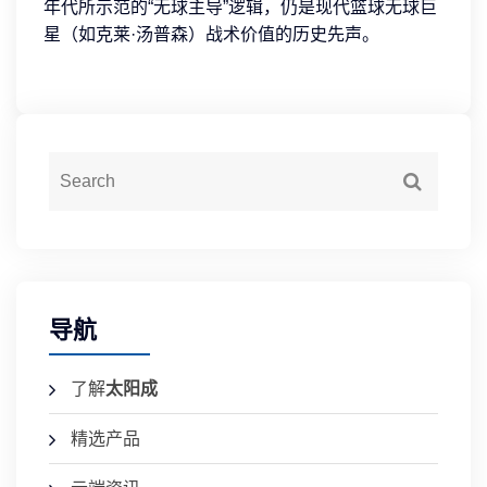
年代所示范的“无球主导”逻辑，仍是现代篮球无球巨
星（如克莱·汤普森）战术价值的历史先声。
导航
了解
太阳成
精选产品