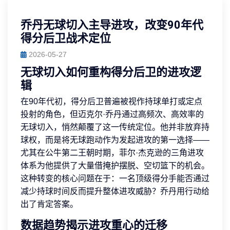
乔丹无球切入主导进攻，改变90年代
得分后卫战术定位
2026-05-27
无球切入如何重构得分后卫的进攻逻
辑
在90年代初，得分后卫普遍被视作持球单打或定点
投射的角色，但迈克尔·乔丹通过高频次、高效率的
无球切入，悄然颠覆了这一传统定位。他并非放弃持
球权，而是将无球跑动作为发起进攻的第一选择——
尤其在公牛第二王朝时期，菲尔·杰克逊的三角进攻
体系为他提供了大量借掩护摆脱、空切篮下的机会。
这种转变的核心问题在于：一名顶级得分手能否通过
减少持球时间反而提升整体进攻威胁？乔丹用行动给
出了肯定答案。
数据趋势揭示进攻重心的迁移