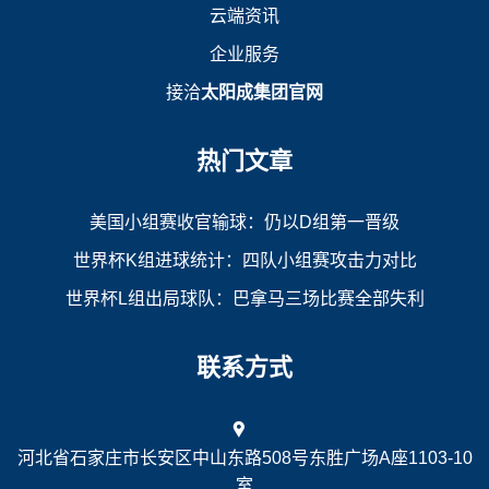
云端资讯
企业服务
接洽
太阳成集团官网
热门文章
美国小组赛收官输球：仍以D组第一晋级
世界杯K组进球统计：四队小组赛攻击力对比
世界杯L组出局球队：巴拿马三场比赛全部失利
联系方式
河北省石家庄市长安区中山东路508号东胜广场A座1103-10
室