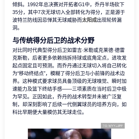
倾斜。1992年总决赛对开拓者G1中，乔丹半场砍下
35分，其中7次无球切入全部转化为得分，正是源于
波特兰防线因忌惮其无球威胁而
太阳成
出现轮转漏
洞。
与传统得分后卫的战术分野
对比同时代典型得分后卫如雷吉·米勒或克莱德·德雷
克斯勒，后者更多依赖挡拆持球或底角定点，进攻发
起点固定且可预测。而乔丹通过无球切入将自己转化
为“移动终结点”，模糊了得分后卫与小前锋的战术边
界。这种模式要求球员具备顶级的无球嗅觉、瞬时加
速能力及篮下终结手感——三项素质在当时后卫中极
为罕见。正因如此，乔丹的战术转型并未被广泛复
制，却深刻影响了后续一代侧翼球员的培养方向，如
科比早期便大量模仿其无球走位。