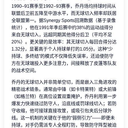
1990–91赛季至1992–93赛季，乔丹场均持球时间从
联盟后卫前五降至中游水平，而无球切入频率却跃居
全联盟第一。据Synergy Sports回溯数据（基于录像
统计），他在1991年季后赛中约38%的运动战得分
来自无球切入，远超同期其他得分后卫（平均不足
20%）。更关键的是效率：其无球切入每回合得分达
1.32分，显著高于个人持球单打的1.05分。这种“少
持球、多终结”的模式不仅降低失误率，还迫使防守
方在无球端投入更多注意力，间接释放了皮蓬等队友
的战术空间。
乔丹的无球切入并非简单空切，而是嵌入三角进攻的
精密战术链条。通常由中锋（如卡特莱特）或大前锋
（如格兰特）在高位设置双重掩护，乔丹利用第一步
爆发力快速绕过防守人，沿底线或罚球线切入；若防
守收缩，他可接球直接攻筐，或吸引包夹后分球外
线。这一机制的关键在于他的“弱侧引力”——即便未
持球，对手仍需派专人全程盯防，导致防守阵型被迫