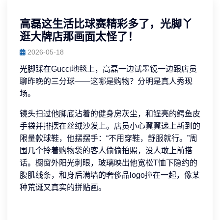
高磊这生活比球赛精彩多了，光脚丫
逛大牌店那画面太怪了！
2026-05-18
光脚踩在Gucci地毯上，高磊一边试墨镜一边跟店员
聊昨晚的三分球——这哪是购物？分明是真人秀现
场。
镜头扫过他脚底沾着的健身房灰尘，和锃亮的鳄鱼皮
手袋并排摆在丝绒沙发上。店员小心翼翼递上新到的
限量款球鞋，他摆摆手：“不用穿鞋，舒服就行。”周
围几个拎着购物袋的客人偷偷拍照，没人敢上前搭
话。橱窗外阳光刺眼，玻璃映出他宽松T恤下隐约的
腹肌线条，和身后满墙的奢侈品logo撞在一起，像某
种荒诞又真实的拼贴画。