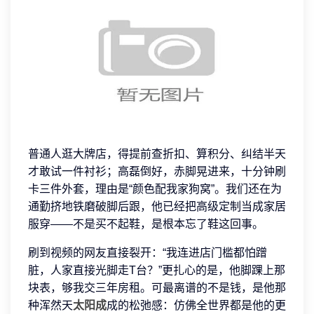
普通人逛大牌店，得提前查折扣、算积分、纠结半天
才敢试一件衬衫；高磊倒好，赤脚晃进来，十分钟刷
卡三件外套，理由是“颜色配我家狗窝”。我们还在为
通勤挤地铁磨破脚后跟，他已经把高级定制当成家居
服穿——不是买不起鞋，是根本忘了鞋这回事。
刷到视频的网友直接裂开：“我连进店门槛都怕蹭
脏，人家直接光脚走T台？”更扎心的是，他脚踝上那
块表，够我交三年房租。可最离谱的不是钱，是他那
种浑然天
太阳成
成的松弛感：仿佛全世界都是他的更