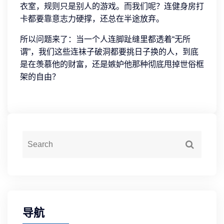
衣室，规则只是别人的游戏。而我们呢？连健身房打
卡都要靠意志力硬撑，还总在半途放弃。
所以问题来了：当一个人连脚趾缝里都透着“无所
谓”，我们这些连袜子破洞都要挑日子换的人，到底
是在羡慕他的财富，还是嫉妒他那种彻底甩掉世俗框
架的自由？
导航