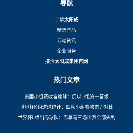
导航
了解
太阳成
精选产品
云端资讯
企业服务
接洽
太阳成集团官网
热门文章
美国小组赛收官输球：仍以D组第一晋级
世界杯K组进球统计：四队小组赛攻击力对比
世界杯L组出局球队：巴拿马三场比赛全部失利