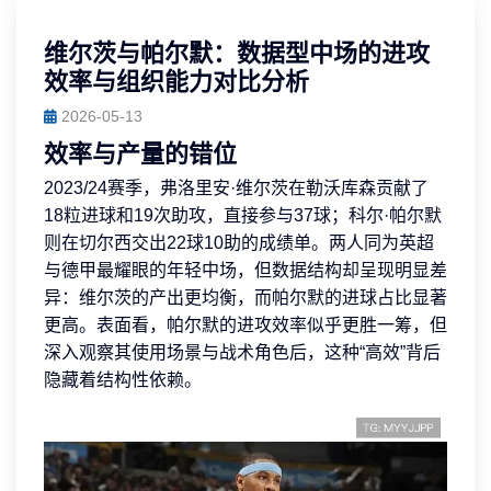
维尔茨与帕尔默：数据型中场的进攻
效率与组织能力对比分析
2026-05-13
效率与产量的错位
2023/24赛季，弗洛里安·维尔茨在勒沃库森贡献了
18粒进球和19次助攻，直接参与37球；科尔·帕尔默
则在切尔西交出22球10助的成绩单。两人同为英超
与德甲最耀眼的年轻中场，但数据结构却呈现明显差
异：维尔茨的产出更均衡，而帕尔默的进球占比显著
更高。表面看，帕尔默的进攻效率似乎更胜一筹，但
深入观察其使用场景与战术角色后，这种“高效”背后
隐藏着结构性依赖。