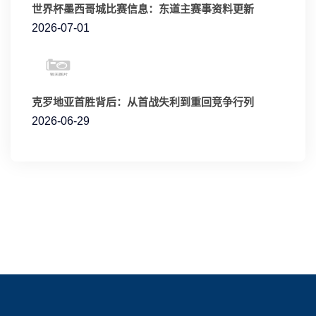
世界杯墨西哥城比赛信息：东道主赛事资料更新
2026-07-01
克罗地亚首胜背后：从首战失利到重回竞争行列
2026-06-29