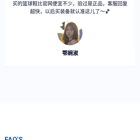
宜不少，验过是正品，客服回复
体育周边的钥匙扣和手
买装备就认准这儿了～🏀
球队 log
吕
鄂娴淑
FAQ'S