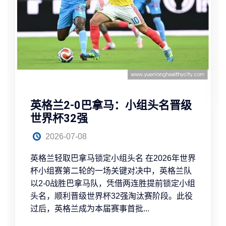
苏格兰遗憾止
汰赛 在202
后，苏格兰队
16强的目标。
遗憾被淘汰出局
阅读
2-0巴拿马：小组头名晋级
2强
7-08
巴拿马锁定小组头名 在2026年世界
第二轮的一场关键对决中，英格兰队
胜巴拿马队，凭借两连胜提前锁定小组
晋级世界杯32强淘汰赛阶段。此役
兰成为本届赛事首批...